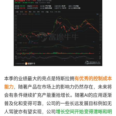
本季的业绩最大的亮点是特斯拉拥
有优秀的控制成本
能力
，随著产品在市场上的影响力仍然存在，未来将
会有条件继续扩充产能重拾增长。随著AI的应用逐渐
普及化和变得可靠，公司的一些长远发展目标例如无
人驾驶亦有望实现，公司
增长空间开始变得清晰和明