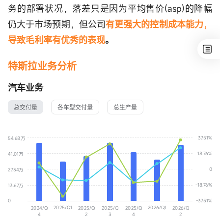
务的部署状况，落差只是因为平均售价(asp)的降幅
仍大于市场预期，但公司
有更强大的控制成本能力，
导致毛利率有优秀的表现
。
特斯拉业务分析
汽车业务
总交付量
各车型交付量
总生产量
37.51%
54.68万
18.76%
41.01万
0
27.34万
-18.76%
13.67万
0
-37.51%
2025/Q1
2026/Q1
2024/Q
2025/Q
2025/Q
2025/Q
2026/Q
4
2
3
4
2