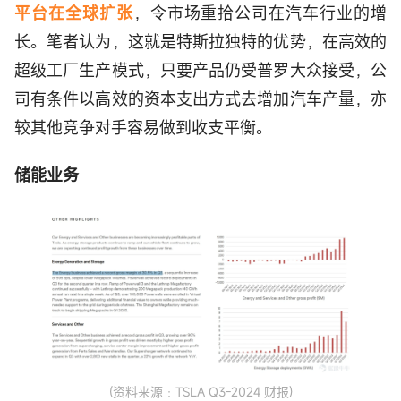
平台在全球扩张
，令市场重拾公司在汽车行业的增
长。笔者认为，这就是特斯拉独特的优势，在高效的
超级工厂生产模式，只要产品仍受普罗大众接受，公
司有条件以高效的资本支出方式去增加汽车产量，亦
较其他竞争对手容易做到收支平衡。
储能业务
(资料来源﹕TSLA Q3-2024 财报)