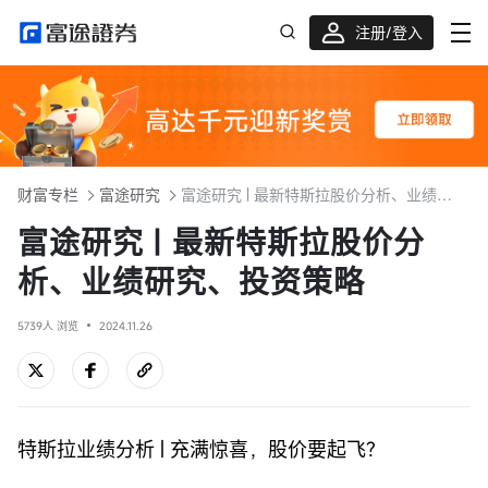
注册/登入
迎新重磅礼 股票/BTC等任你选!
财富专栏
富途研究
富途研究 | 最新特斯拉股价分析、业绩研究、投资策略
富途研究 | 最新特斯拉股价分
析、业绩研究、投资策略
5739人 浏览
2024.11.26
特斯拉业绩分析 | 充满惊喜，股价要起飞?