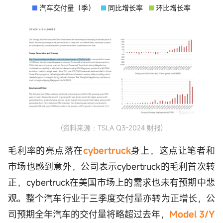
汽车交付量（季）
同比增长率
环比增长率
(资料来源﹕TSLA Q3-2024 财报)
毛利率的亮点落在
cybertruck
身上，这点让笔者和
市场也感到意外，公司表示cybertruck的毛利首次转
正，cybertruck在美国市场上的需求也未有预期中悲
观。整个汽车行业于三季度交付量亦转为正增长，公
司预期全年汽车的交付量将略超过去年，
Model 3/Y