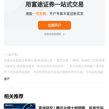
用富途证券一站式交易
港股
一世免佣
，开户专属丰富迎新奖赏
立即开户
适用条款和细则
| 一般声明 |
本报告由富途证券国际(香港)有限公司（“富途证券”）编制。本报告之持有者透
过接收及/或观看本报告（包含任何有关的附件），表示并保证其根据下述的条
件下有权获得本报告，并且同意受此中包含的限制条件所约束。任何没有遵循
这些限制的情况可能构成违反有关法律。
展开
未经富途证券事先以书面同意，本报告及其中所载的资料不得以任何形式（i）
复制，复印或储存，或者（ii）直接或者间接分发或者转交予任何其它人作任何
相关推荐
用途。富途证券对因使用本报告中包含的材料而导致的任何直接或间接损失概
不负责。
本报告内的资料来自富途证券在报告发行时相信为正确及可靠的来源，惟本报
富途研究 | 腾讯业绩大超预期，投资空间