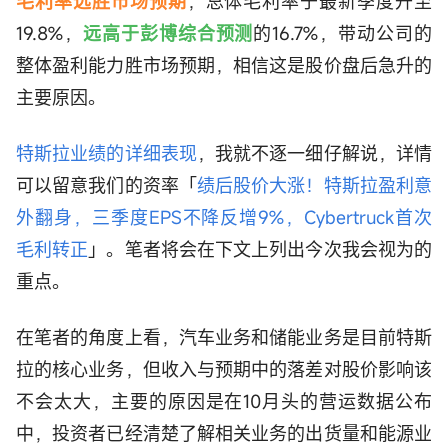
毛利率远胜市场预期
，总体毛利率于最新季度升至
19.8%，
远高于彭博综合预测
的16.7%，带动公司的
整体盈利能力胜市场预期，相信这是股价盘后急升的
主要原因。
特斯拉业绩的详细表现
，我就不逐一细仔解说，详情
可以留意我们的资率「
绩后股价大涨！特斯拉盈利意
外翻身，三季度EPS不降反增9%，Cybertruck首次
毛利转正
」。笔者将会在下文上列出今次我会视为的
重点。
在笔者的角度上看，汽车业务和储能业务是目前特斯
拉的核心业务，但收入与预期中的落差对股价影响该
不会太大，主要的原因是在10月头的营运数据公布
中，投资者已经清楚了解相关业务的出货量和能源业