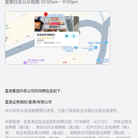
星期日及公众假期 10:00am - 9:00pm
富途集团内各公司的持牌信息如下：
富途证券国际(香港)有限公司
共计持有20张金融牌照与资质，为客户提供安全可靠的证券交易服务。
中国香港
：受香港证监会监管的持牌法团（中央编号：AZT137），持有证券交
易牌照（第1类）、期货合约交易牌照（第2类）、杠杆式外汇交易牌照（第3
类）、就证券提供意见牌照（第4类）、就期货合约提供意见牌照（第5类）、