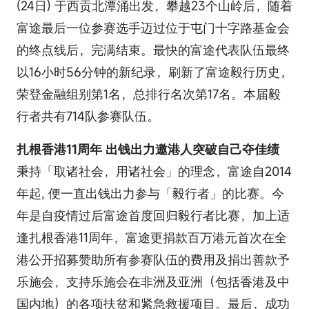
(24日) 于西贡北潭涌出发，攀越23个山岭后，随着
富途最后一位参赛选手迈过位于屯门十字路基金会
的终点线后，完满结束。最快的富途代表队伍最终
以16小时56分钟的新纪录，刷新了富途毅行历史，
荣登金融组别第1名，总排行名次第17名。本届毅
行者共有714队参赛队伍。
扎根香港11周年 出钱出力邀港人突破自己夺佳绩
秉持「取诸社会，用诸社会」的理念，富途自2014
年起, 便一直出钱出力参与「毅行者」的比赛。今
年是自疫情过后富途首度回归毅行者比赛，加上适
逢扎根香港11周年，富途更捐款百万港元首次在全
港公开招募赞助所有参赛队伍的费用及捐出善款予
乐施会，支持乐施会在非洲及亚洲（包括香港及中
国内地）的各项扶贫和紧急救援项目。最后，成功