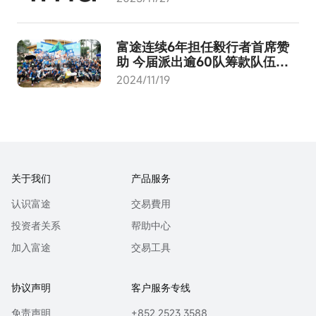
富途连续6年担任毅行者首席赞
助 今届派出逾60队筹款队伍
「富途毅行队」获「40公里」组
2024/11/19
别冠军
关于我们
产品服务
认识富途
交易費用
投资者关系
帮助中心
加入富途
交易工具
协议声明
客户服务专线
免责声明
+852 2523 3588