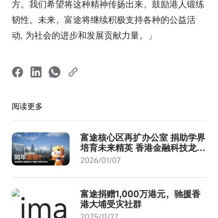
方。我们希望将这种精神传扬出来，鼓励港人锻练
韧性。未来，富途将继续积极支持各种的公益活
动, 为社会的进步和发展贡献力量。」
阅读更多
富途核⼼区再扩办公室 捐助学界
培育未来精英 ⾹港金融科技龙头
持续吸纳顶尖⼈才
2026/01/07
富途捐赠1,000万港元，驰援香
港大埔受灾社群
2025/11/27