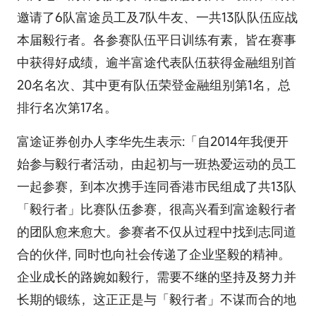
邀请了6队富途员工及7队牛友、一共13队队伍应战
本届毅行者。各参赛队伍平日训练有素，皆在赛事
中获得好成绩，逾半富途代表队伍获得金融组别首
20名名次、其中更有队伍荣登金融组别第1名，总
排行名次第17名。
富途证券创办人李华先生表示:「自2014年我便开
始参与毅行者活动，由起初与一班热爱运动的员工
一起参赛，到本次携手连同香港市民组成了共13队
「毅行者」比赛队伍参赛，很高兴看到富途毅行者
的团队愈来愈大。参赛者不仅从过程中找到志同道
合的伙伴, 同时也向社会传递了企业坚毅的精神。
企业成长的路婉如毅行，需要不继的坚持及努力并
长期的锻练，这正正是与「毅行者」不谋而合的地