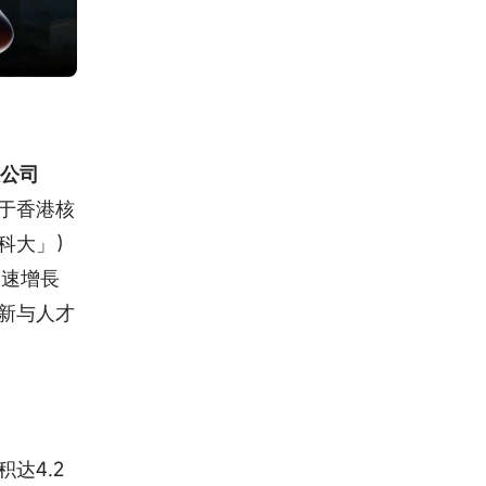
限公司
于香港核
科大」）
迅速增⻑
新与人才
达4.2