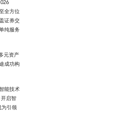
26
至全方位
盖证券交
单纯服务
式多元资产
途成功构
智能技术
，开启智
成为引领