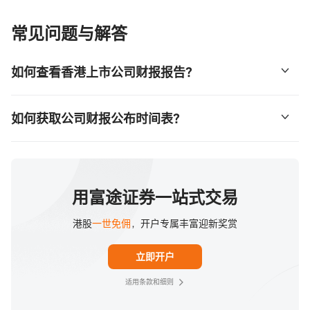
常见问题与解答
如何查看香港上市公司财报报告？
不同香港上市公司的财报报告，您可以在其官方网站或第三
如何获取公司财报公布时间表？
方平台上查询。而富途牛牛以图表形式清晰展示各公司的财
报走势，您可以随时查看，以深入了解公司过去与现在的变
心水公司太多，往往都没法记住公司财报公布时间。而富途
化。有助投资者省却大量时间，免去查找资料、比较和细读
牛牛的「财报日历」功能，让你可以轻松追踪最新的港美股
过百页的财报报告。
财报公布时间表，并会详细记录每只个股的财报日期和股价
用富途证券一站式交易
表现。你亦可以直接将关注的个股财报公布日期加入手机日
港股
一世免佣
，开户专属丰富迎新奖赏
历，有助制定周详的投资策略，更有效地管理投资组合。
立即开户
适用条款和细则