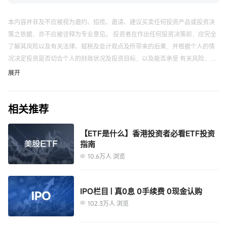
本内容并非及不应被视为邀约、招揽、邀请、建议买卖任何投资产品或投资决
策之依据，亦不应被诠释为专业意见。 投资者在作出任何投资决策前，应完全
了解其风险以及有关法律、赋税及会计观点及所带来的后果，并根据个人的情
况决定投资是否切合个人的财政状况及投资目标，以及能否承受 有关风险，必
要时应寻求适当的专业意见。
富途应用程序、网站及活动页面上展示的来源自第三方的信息仅供参考，不构
展开
成任何推荐。
以上内容不代表富途的任何立场，不构成与富途相关的任何投资建议。 在作出
相关推荐
任何投资决定前，投资者应根据自身情况考虑投资产品相关的风险因素，并于
需要时咨询专业投资顾问意见。 富途竭力但不能证实上述内容的真实性、准确
性和原创性，对此富途不做任何保证和承诺。
【ETF是什么】香港投资者必看ETF投资
指南
「富途牛牛」是一站式金融投资交易平台，证券服务由富途证券国际(香港)有限
公司提供。
10.6万人 浏览
IPO栏目 | 真0息 0手续费 0现金认购
102.3万人 浏览