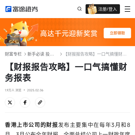
注册/登入
迎新重磅礼 股票/BTC等任你选!
财富专栏
新手必读 投资入门101
【财报报告攻略】一口气搞懂财务报表
【财报报告攻略】一口气搞懂财
务报表
1.9万人 浏览
2025.02.06
香港上市公司的财报
发布主要集中在每年3月和8
月。3月公布全年财报，全面总结公司上一财政年度