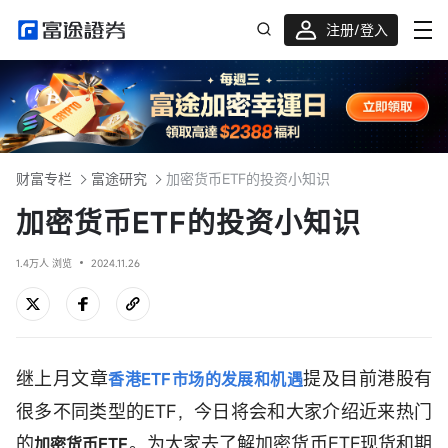
注册/登入
迎新重磅礼 股票/BTC等任你选!
财富专栏
富途研究
加密货币ETF的投资小知识
加密货币ETF的投资小知识
1.4万人 浏览
2024.11.26
继上月文章
提及目前港股有
香港ETF市场的发展和机遇
很多不同类型的ETF，今日将会和大家介绍近来热门
的
。为大家去了解加密货币ETF现货和期
加密货币ETF