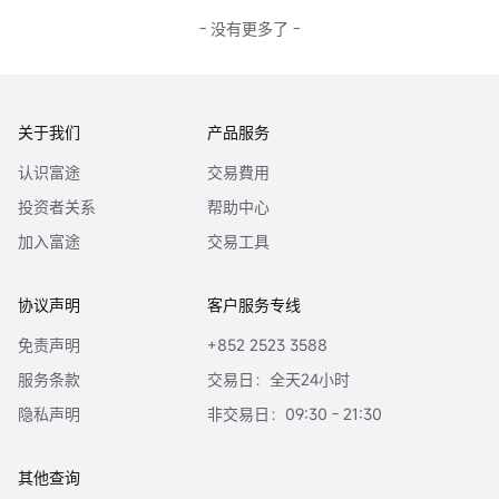
狂欢，到年中 Circle 敲响纳斯达克的钟声，再到 10 月 11 日宏
...
观黑天鹅带来的血洗，市场用最残酷也最直接的方式告诉我
- 没有更多了 -
们：现在的加密市场，定价权已经从代码转移到了政策。
2025 Crypto 大人物
这一年的行情，不再由庄家散户以及从业者主导，而是由站在
聚光灯下的几位大人物所定义。他们的每一次签字、每一次任
关于我们
产品服务
免、甚至每一次推文，都成为了市场的 Alpha 和 Beta。
Donald Trump：从大好友到总指挥
认识富途
交易費用
如果说 2024 年的特朗普还只是加密社区眼中的大好友候选
人，那么 2025 年他已彻底进化为规则的改写者。从年初默认
投资者关系
帮助中心
Trump Coin的市场炒作，到后来Trump 家族亲...
加入富途
交易工具
协议声明
客户服务专线
免责声明
+852 2523 3588
服务条款
交易日：全天24小时
隐私声明
非交易日：09:30 - 21:30
其他查询