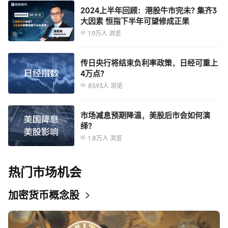
本报告内的资料来自富途证券在报告发行时相信为正确及可靠的来源，惟本报
2024上半年回顾：港股牛市完未? 集齐3
大因素 恒指下半年可望修成正果
告并非旨在包含投资者所需要的所有信息，并可能受送递延误，阻碍或拦截等
因素所影响。富途证券不明示或暗示地保证或表示任何该等资料或意见的足够
1.9万人 浏览
性，准确性，完整性，可靠性或公平性。因此，富途证券及其关连公司（统称
“富途集团”）均不会就由于任何第三方在依赖本报告的内容时所作的行为而导
本报告之观点、推荐、建议和意见均不一定反映富途证券或其关连公司的立
传日央行将结束负利率政策，日经可重上
致的任何类型的损失（包括但不限于任何直接的，间接的，随之而发生的损
场，亦可在没有提供通知的情况下随时更改，富途证券亦无责任提供任何有关
4万点?
失）而负上任何责任。
资料或意见之更新。
8593人 浏览
本报告只为一般性提供数据之性质，旨在供富途证券之客户作一般阅览之用，
而非考虑任何某特定收取者的特定投资目标，财务状况或任何特别需要。本报
市场减息预期降温，美股后市会如何演
告内的任何资料或意见均不构成或被视为富途集团的任何成员作出提议，建议
绎?
或征求购入或出售任何证券，有关投资或其它金融证券。本报告所提及之产品
1.8万人 浏览
未必适合所有投资者，阅览本报告的人士应在作出任何投资决策时须充分考虑
本报告提供给某接收人是基于该接收人被认为有能力独立评估投资风险并就投
相关因素并寻求专业建议。
资决策能行使独立判断。投资的独立判断是指，投资决策是投资者自身基于对
潜在投资的目标、需求、 机会、风险、市场因素及其他投资考虑而独立做出
热门市场机会
的。
本报告由受香港证券和期货委员会监管的富途证券于香港提供。香港的投资者
加密货币概念股
若有任何关于富途证券研究报告的问题请直接联系富途证券。本报告作者所持
香港证监会牌照的中央编号已披露在报告首页的作者姓名旁。
本报告中的任何内容均不得解释为购买或出售证券的要约或邀请。任何决定购