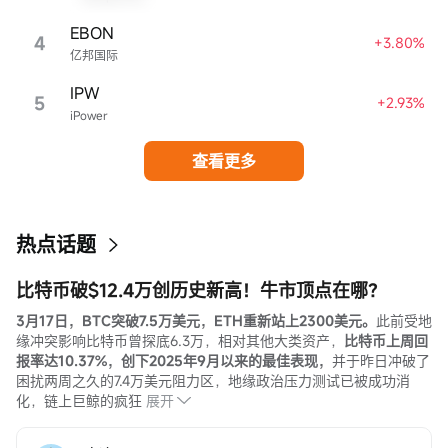
国家的任何人或实体分发或由其使用。
EBON
此处包含的信息是基于富途证券认为之准确的来源。富途证券（或其附属公司
4
+3.80%
亿邦国际
或员工）可能在相关投资产品中拥有头寸及交易。 富途集团及/或相关人士对投
资者因使用本报告或依赖其所载资讯而引起的一切可能损失，概不承担任何法
IPW
5
+2.93%
律责任。
iPower
有关不同产品风险的详细信息，请访问http://www.futuhk.com上的风险披露声
明。
查看更多
本报告以中英文书写，两种文本具同等效力。若两种文本有矛盾之处，则应以
英文版本为准。
热点话题
比特币破$12.4万创历史新高！牛市顶点在哪？
3月17日，BTC突破7.5万美元，ETH重新站上2300美元。
此前受地
缘冲突影响比特币曾探底6.3万，相对其他大类资产，
比特币上周回
报率达10.37%，创下2025年9月以来的最佳表现，
并于昨日冲破了
困扰两周之久的7.4万美元阻力区，地缘政治压力测试已被成功消
化，链上巨鲸的疯狂
展开