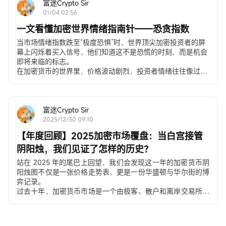
富途Crypto Sir
01/04 02:56
一文看懂加密世界情绪指南针——恐贪指数
当市场情绪指数跌至“极度恐惧”时，世界顶尖加密投资者的屏
幕上闪烁着买入信号，他们知道这不是恐慌的时刻，而是机会
即将来临的标志。
在加密货币的世界里，价格波动剧烈，投资者情绪往往像过山
车一样起伏。作为一个新手，你可能经常听到“买在恐慌时，
卖在贪婪时”这样的建议，但如何判断市场到底是“恐慌”还是
“贪婪”呢？这就是加密货币恐贪指数（Crypto Fear & Greed 
Index）的用武之地。
富途Crypto Sir
这个指数就像一个市场情绪的“体温计”，帮助你避开情绪化决
2025/12/30 09:10
策，避免在高点追涨或低点割肉。
【年度回顾】2025加密市场覆盘：当白宫接管
富途牛牛恐贪指数重磅上线！
精准捕捉市场情绪拐点，抄底逃
顶有了 “指南针”，点击解锁专属投资参考～
阴阳烛，我们见证了怎样的历史？
（提示：需将富途牛牛更新至最新版本）
站在 2025 年的尾巴上回望，我们会发现这一年的加密货币阴
本文将从基础概念入手，为大家讲解恐贪指数的含义、编制方
阳烛图不仅是一张价格走势表，更是一份华盛顿与华尔街的博
式，以及它与BTC的关系，给出小白投资者的实践指南。
弈记录。
一、恐贪指数的概念、含义与编制方式
过去十年，加密货币市场是一个由极客、散户和离岸交易所主
首先，什么叫恐贪指数？简单来说，它是一个衡量加密货币市
导的草莽江湖。我们习惯于分析减半周期，习惯于盯着链上
场整体情绪的工具，最初由网站Alternative.me于2018年推
TVL，习惯于相信“代码即法律”。
出，专为加密市场设计，后其他网站也陆续推出该指标，各网
但在 2025 年，这一切被彻底改写。从年初特朗普就职引发的
站计算方式略有不同。