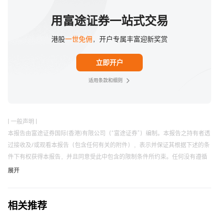
用富途证券一站式交易
港股
一世免佣
，开户专属丰富迎新奖赏
立即开户
适用条款和细则
| 一般声明 |
本报告由富途证券国际(香港)有限公司（“富途证券”）编制。本报告之持有者透
过接收及/或观看本报告（包含任何有关的附件），表示并保证其根据下述的条
件下有权获得本报告，并且同意受此中包含的限制条件所约束。任何没有遵循
这些限制的情况可能构成违反有关法律。
展开
未经富途证券事先以书面同意，本报告及其中所载的资料不得以任何形式（i）
复制，复印或储存，或者（ii）直接或者间接分发或者转交予任何其它人作任何
相关推荐
用途。富途证券对因使用本报告中包含的材料而导致的任何直接或间接损失概
不负责。