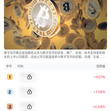
买本研究报告中所提及的证券都应考虑到现有的公开信息，包括任何有关此类
证券的招股说明书等。
| 分析员保证 |
主要负责撰写本报告的分析员确认 (i) 本报告所表达的意见都准确地反映他/她
对本研究报告所评论的上市法团的个人观点; 及 (ii) 他/她过往，现在或将来，直
接或间接，所收取之报酬没有任何部份是与他/她在本报告所表达之特别推荐或
观点有关连的。
分析员确认分析员本人及其有联系者均没有在研究报告发出前30 日内及在研究
数字货币概念是指那些业务与数字货币的研发、推广、应用、技术支持紧密相
报告发出后3个营业日内交易报告内所述的上市法团及其相关证券。
关的上市公司股票。这些公司可能直接参与数字货币的挖掘、流通、交易、存
| 利益披露声明 |
储等环节，或是为数字货币生态系统提供必要的软硬件设施、技术服务、解决
方案等。
报告作者为香港证监会持牌人士，分析员本人或其有联系者并未担任本研究报
序号
代码
涨跌幅
告所评论的上市法团高级管理人员，也未持有其任何财务权益。
Sample Code
+9.07%
本报告中，富途证券并无持有该上市公司市值的1％或以上的任何财务权益，在
Sample Name
过去12个月内与该公司并无投资银行关系。本公司员工均非该上市公司的雇
Sample Code
员。
+7.08%
Sample Name
| 可用性 |
对部分的司法管辖区或国家而言，分发，发行或使用本报告会抵触当地法律，
Sample Code
+6.08%
法则，规定，或其它注册或发牌的规例。本报告不是旨在向该等司法管辖区或
Sample Name