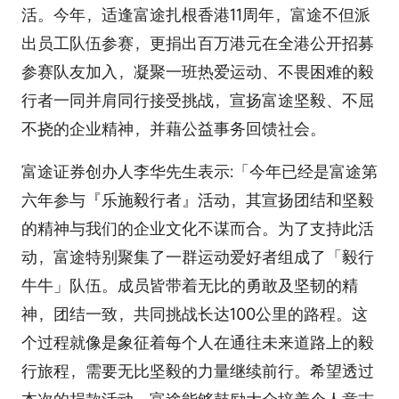
活。今年，适逢富途扎根香港11周年，富途不但派
出员工队伍参赛，更捐出百万港元在全港公开招募
参赛队友加入，凝聚一班热爱运动、不畏困难的毅
行者一同并肩同行接受挑战，宣扬富途坚毅、不屈
不挠的企业精神，并藉公益事务回馈社会。
富途证券创办人李华先生表示:「今年已经是富途第
六年参与『乐施毅行者』活动，其宣扬团结和坚毅
的精神与我们的企业文化不谋而合。为了支持此活
动，富途特别聚集了一群运动爱好者组成了「毅行
牛牛」队伍。成员皆带着无比的勇敢及坚韧的精
神，团结一致，共同挑战长达100公里的路程。这
个过程就像是象征着每个人在通往未来道路上的毅
行旅程，需要无比坚毅的力量继续前行。希望透过