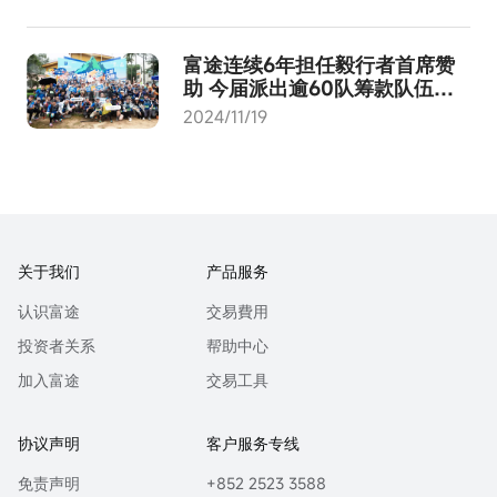
富途连续6年担任毅行者首席赞
助 今届派出逾60队筹款队伍
「富途毅行队」获「40公里」组
2024/11/19
别冠军
关于我们
产品服务
认识富途
交易費用
投资者关系
帮助中心
加入富途
交易工具
协议声明
客户服务专线
免责声明
+852 2523 3588