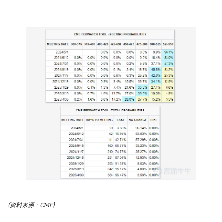
(资料来源﹕CME)