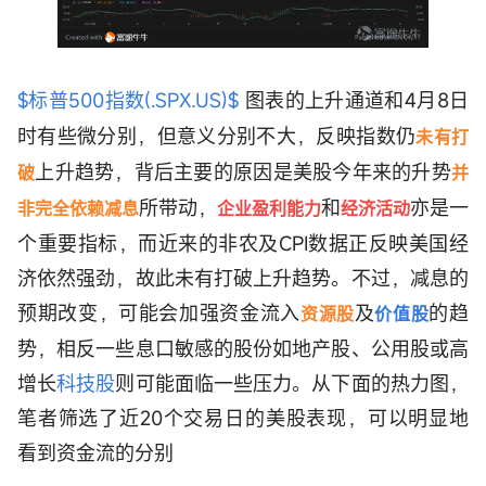
$标普500指数(.SPX.US)$
图表的上升通道和4月8日
时有些微分别，但意义分别不大，反映指数仍
未有打
上升趋势，背后主要的原因是美股今年来的升势
破
并
所带动，
和
亦是一
非完全依赖减息
企业盈利能力
经济活动
个重要指标，而近来的非农及CPI数据正反映美国经
济依然强劲，故此未有打破上升趋势。不过，减息的
预期改变，可能会加强资金流入
及
的趋
资源股
价值股
势，相反一些息口敏感的股份如地产股、公用股或高
增长
科技股
则可能面临一些压力。从下面的热力图，
笔者筛选了近20个交易日的美股表现，可以明显地
看到资金流的分别