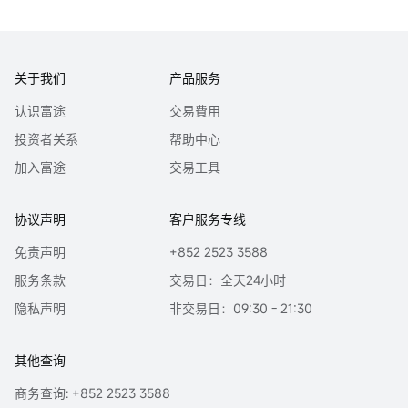
潜在投资的目标、需求、 机会、风险、市场因素及其他投资考虑而独立做出
的。
本报告由受香港证券和期货委员会监管的富途证券于香港提供。香港的投资者
若有任何关于富途证券研究报告的问题请直接联系富途证券。本报告作者所持
关于我们
产品服务
香港证监会牌照的中央编号已披露在报告首页的作者姓名旁。
认识富途
交易費用
本报告中的任何内容均不得解释为购买或出售证券的要约或邀请。任何决定购
投资者关系
帮助中心
买本研究报告中所提及的证券都应考虑到现有的公开信息，包括任何有关此类
证券的招股说明书等。
加入富途
交易工具
| 分析员保证 |
主要负责撰写本报告的分析员确认 (i) 本报告所表达的意见都准确地反映他/她
协议声明
客户服务专线
对本研究报告所评论的上市法团的个人观点; 及 (ii) 他/她过往，现在或将来，直
接或间接，所收取之报酬没有任何部份是与他/她在本报告所表达之特别推荐或
免责声明
+852 2523 3588
观点有关连的。
服务条款
交易日：全天24小时
分析员确认分析员本人及其有联系者均没有在研究报告发出前30 日内及在研究
隐私声明
非交易日：09:30 - 21:30
报告发出后3个营业日内交易报告内所述的上市法团及其相关证券。
| 利益披露声明 |
报告作者为香港证监会持牌人士，分析员本人或其有联系者并未担任本研究报
其他查询
告所评论的上市法团高级管理人员，也未持有其任何财务权益。
商务查询: +852 2523 3588
本报告中，富途证券并无持有该上市公司市值的1％或以上的任何财务权益，在