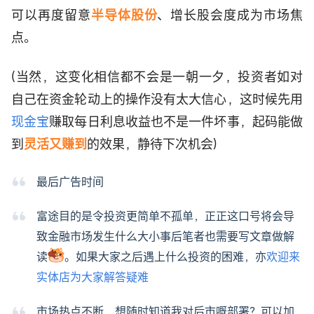
可以再度留意
半导体股份
、增长股会度成为市场焦
点。
(当然，这变化相信都不会是一朝一夕，投资者如对
自己在资金轮动上的操作没有太大信心，这时候先用
现金宝
赚取每日利息收益也不是一件坏事，起码能做
到
灵活又赚到
的效果，静待下次机会)
最后广告时间
富途目的是令投资更简单不孤单，正正这口号将会导
致金融市场发生什么大小事后笔者也需要写文章做解
读
。如果大家之后遇上什么投资的困难，亦
欢迎来
实体店为大家解答疑难
市场热点不断，想随时知道我对后市嘅部署？可以加