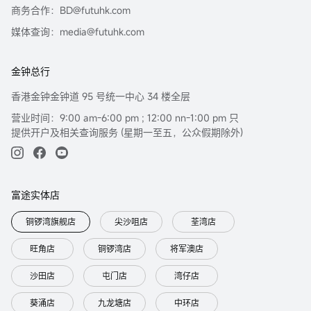
商务合作：BD@futuhk.com
过去12个月内与该公司并无投资银行关系。本公司员工均非该上市公司的雇
员。
媒体查询：media@futuhk.com
| 可用性 |
对部分的司法管辖区或国家而言，分发，发行或使用本报告会抵触当地法律，
金钟总行
法则，规定，或其它注册或发牌的规例。本报告不是旨在向该等司法管辖区或
国家的任何人或实体分发或由其使用。
香港金钟金钟道 95 号统一中心 34 楼全层
此处包含的信息是基于富途证券认为之准确的来源。富途证券（或其附属公司
营业时间：9:00 am-6:00 pm ; 12:00 nn-1:00 pm 只
或员工）可能在相关投资产品中拥有头寸及交易。 富途集团及/或相关人士对投
提供开户及相关查询服务 (星期一至五，公众假期除外)
资者因使用本报告或依赖其所载资讯而引起的一切可能损失，概不承担任何法
律责任。
有关不同产品风险的详细信息，请访问http://www.futuhk.com上的风险披露声
富途实体店
明。
本报告以中英文书写，两种文本具同等效力。若两种文本有矛盾之处，则应以
铜锣湾旗舰店
尖沙咀店
荃湾店
英文版本为准。
旺角店
铜锣湾店
将军澳店
沙田店
屯门店
湾仔店
葵涌店
九龙塘店
中环店