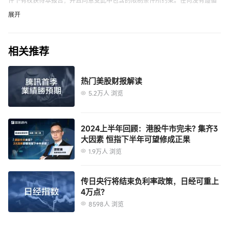
这些限制的情况可能构成违反有关法律。
展开
未经富途证券事先以书面同意，本报告及其中所载的资料不得以任何形式（i）
复制，复印或储存，或者（ii）直接或者间接分发或者转交予任何其它人作任何
相关推荐
用途。富途证券对因使用本报告中包含的材料而导致的任何直接或间接损失概
不负责。
本报告内的资料来自富途证券在报告发行时相信为正确及可靠的来源，惟本报
热门美股财报解读
告并非旨在包含投资者所需要的所有信息，并可能受送递延误，阻碍或拦截等
5.2万人 浏览
因素所影响。富途证券不明示或暗示地保证或表示任何该等资料或意见的足够
性，准确性，完整性，可靠性或公平性。因此，富途证券及其关连公司（统称
“富途集团”）均不会就由于任何第三方在依赖本报告的内容时所作的行为而导
本报告之观点、推荐、建议和意见均不一定反映富途证券或其关连公司的立
2024上半年回顾：港股牛市完未? 集齐3
致的任何类型的损失（包括但不限于任何直接的，间接的，随之而发生的损
场，亦可在没有提供通知的情况下随时更改，富途证券亦无责任提供任何有关
大因素 恒指下半年可望修成正果
失）而负上任何责任。
资料或意见之更新。
1.9万人 浏览
本报告只为一般性提供数据之性质，旨在供富途证券之客户作一般阅览之用，
而非考虑任何某特定收取者的特定投资目标，财务状况或任何特别需要。本报
传日央行将结束负利率政策，日经可重上
告内的任何资料或意见均不构成或被视为富途集团的任何成员作出提议，建议
4万点?
或征求购入或出售任何证券，有关投资或其它金融证券。本报告所提及之产品
8598人 浏览
未必适合所有投资者，阅览本报告的人士应在作出任何投资决策时须充分考虑
本报告提供给某接收人是基于该接收人被认为有能力独立评估投资风险并就投
相关因素并寻求专业建议。
资决策能行使独立判断。投资的独立判断是指，投资决策是投资者自身基于对