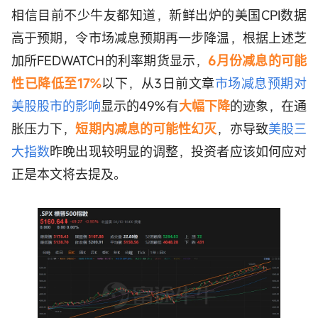
相信目前不少牛友都知道，新鲜出炉的美国CPI数据
高于预期，令市场减息预期再一步降温，根据上述芝
加所FEDWATCH的利率期货显示，
6月份减息的可能
性已降低至17%
以下，从3日前文章
市场减息预期对
美股股市的影响
显示的49%有
大幅下降
的迹象，在通
胀压力下，
短期内减息的可能性幻灭
，亦导致
美股三
大指数
昨晚出现较明显的调整，投资者应该如何应对
正是本文将去提及。