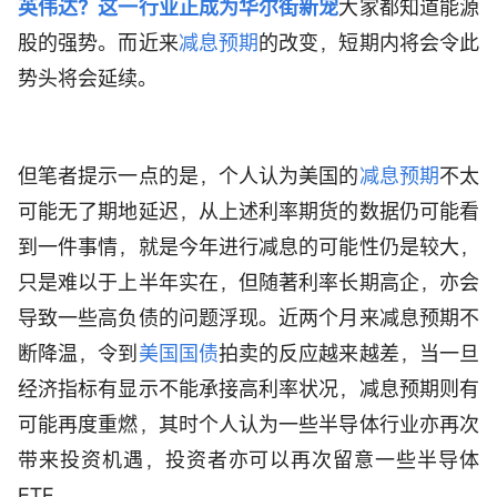
英伟达？这一行业正成为华尔街新宠
大家都知道能源
股的强势。而近来
减息预期
的改变，短期内将会令此
势头将会延续。
但笔者提示一点的是，个人认为美国的
减息预期
不太
可能无了期地延迟，从上述利率期货的数据仍可能看
到一件事情，就是今年进行减息的可能性仍是较大，
只是难以于上半年实在，但随著利率长期高企，亦会
导致一些高负债的问题浮现。近两个月来减息预期不
断降温，令到
美国国债
拍卖的反应越来越差，当一旦
经济指标有显示不能承接高利率状况，减息预期则有
可能再度重燃，其时个人认为一些半导体行业亦再次
带来投资机遇，投资者亦可以再次留意一些半导体
ETF。